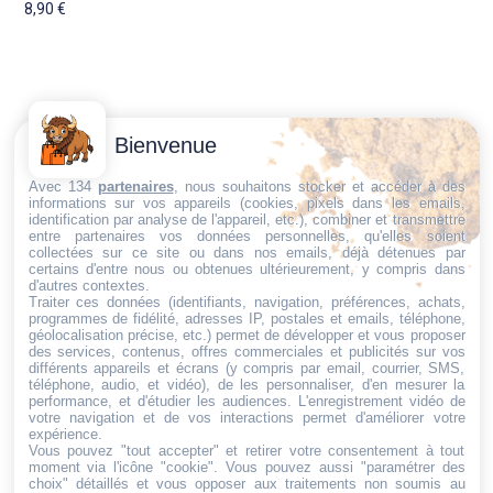
8,90
€
Contactez-
Conditions
Bienvenue
Nous
générales
Trouvez ce qu'il vous faut,
de vente
Email:
Avec 134
partenaires
, nous souhaitons stocker et accéder à des
informations sur vos appareils (cookies, pixels dans les emails,
au bon endroit
dt@sasbms.fr
Politique de
identification par analyse de l'appareil, etc.), combiner et transmettre
entre partenaires vos données personnelles, qu'elles soient
cookies
collectées sur ce site ou dans nos emails, déjà détenues par
Politique de
certains d'entre nous ou obtenues ultérieurement, y compris dans
d'autres contextes.
confidentialité
Traiter ces données (identifiants, navigation, préférences, achats,
programmes de fidélité, adresses IP, postales et emails, téléphone,
Mentions
géolocalisation précise, etc.) permet de développer et vous proposer
légales
des services, contenus, offres commerciales et publicités sur vos
différents appareils et écrans (y compris par email, courrier, SMS,
Conditions de
téléphone, audio, et vidéo), de les personnaliser, d'en mesurer la
performance, et d'étudier les audiences. L'enregistrement vidéo de
retour et de
votre navigation et de vos interactions permet d'améliorer votre
remboursement
expérience.
Vous pouvez "tout accepter" et retirer votre consentement à tout
Droit de
moment via l'icône "cookie"
. Vous pouvez aussi "paramétrer des
rétractation
choix" détaillés et vous opposer aux traitements non soumis au