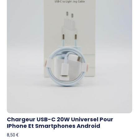
Chargeur USB-C 20W Universel Pour
IPhone Et Smartphones Android
8,50
€