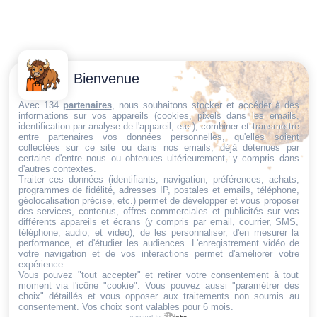
Contactez-
Conditions
Bienvenue
Nous
générales
Trouvez ce qu'il vous faut,
de vente
Email:
Avec 134
partenaires
, nous souhaitons stocker et accéder à des
informations sur vos appareils (cookies, pixels dans les emails,
au bon endroit
dt@sasbms.fr
Politique de
identification par analyse de l'appareil, etc.), combiner et transmettre
entre partenaires vos données personnelles, qu'elles soient
cookies
collectées sur ce site ou dans nos emails, déjà détenues par
Politique de
certains d'entre nous ou obtenues ultérieurement, y compris dans
d'autres contextes.
confidentialité
Traiter ces données (identifiants, navigation, préférences, achats,
programmes de fidélité, adresses IP, postales et emails, téléphone,
Mentions
géolocalisation précise, etc.) permet de développer et vous proposer
légales
des services, contenus, offres commerciales et publicités sur vos
différents appareils et écrans (y compris par email, courrier, SMS,
Conditions de
téléphone, audio, et vidéo), de les personnaliser, d'en mesurer la
performance, et d'étudier les audiences. L'enregistrement vidéo de
retour et de
votre navigation et de vos interactions permet d'améliorer votre
remboursement
expérience.
Vous pouvez "tout accepter" et retirer votre consentement à tout
Droit de
moment via l'icône "cookie"
. Vous pouvez aussi "paramétrer des
rétractation
choix" détaillés et vous opposer aux traitements non soumis au
consentement. Vos choix sont valables pour 6 mois.
powered by