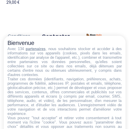
29,00
€
Contactez-
Conditions
Nous
générales
Bienvenue
Trouvez ce qu'il vous faut,
de vente
Email:
Avec 134
partenaires
, nous souhaitons stocker et accéder à des
informations sur vos appareils (cookies, pixels dans les emails,
au bon endroit
dt@sasbms.fr
Politique de
identification par analyse de l'appareil, etc.), combiner et transmettre
entre partenaires vos données personnelles, qu'elles soient
cookies
collectées sur ce site ou dans nos emails, déjà détenues par
Politique de
certains d'entre nous ou obtenues ultérieurement, y compris dans
d'autres contextes.
confidentialité
Traiter ces données (identifiants, navigation, préférences, achats,
programmes de fidélité, adresses IP, postales et emails, téléphone,
Mentions
géolocalisation précise, etc.) permet de développer et vous proposer
légales
des services, contenus, offres commerciales et publicités sur vos
différents appareils et écrans (y compris par email, courrier, SMS,
Conditions de
téléphone, audio, et vidéo), de les personnaliser, d'en mesurer la
performance, et d'étudier les audiences. L'enregistrement vidéo de
retour et de
votre navigation et de vos interactions permet d'améliorer votre
remboursement
expérience.
Vous pouvez "tout accepter" et retirer votre consentement à tout
Droit de
moment via l'icône "cookie"
. Vous pouvez aussi "paramétrer des
rétractation
choix" détaillés et vous opposer aux traitements non soumis au