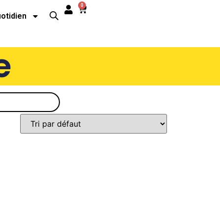
0
uotidien
e