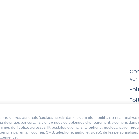
Con
ven
Pol
Poli
Men
ons sur vos appareils (cookies, pixels dans les emails, identification par analyse 
Con
déjà détenues par certains d'entre nous ou obtenues ultérieurement, y compris dans 
rem
ammes de fidélité, adresses IP, postales et emails, téléphone, géolocalisation pr
 compris par email, courrier, SMS, téléphone, audio, et vidéo), de les personnaliser
expérience.