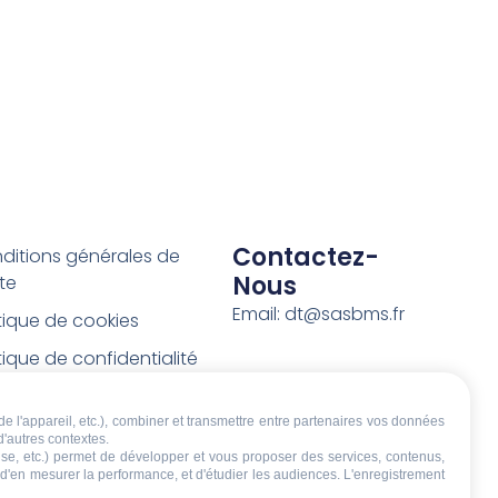
Contactez-
ditions générales de
Nous
te
Email: dt@sasbms.fr
itique de cookies
tique de confidentialité
tions légales
de l'appareil, etc.), combiner et transmettre entre partenaires vos données
ditions de retour et de
d'autres contextes.
boursement
écise, etc.) permet de développer et vous proposer des services, contenus,
, d'en mesurer la performance, et d'étudier les audiences. L'enregistrement