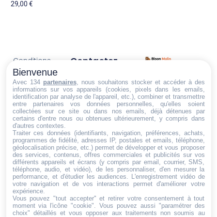
29,00
€
Contactez-
Conditions
Nous
générales
Bienvenue
Trouvez ce qu'il vous faut,
de vente
Email:
Avec 134
partenaires
, nous souhaitons stocker et accéder à des
informations sur vos appareils (cookies, pixels dans les emails,
au bon endroit
dt@sasbms.fr
Politique de
identification par analyse de l'appareil, etc.), combiner et transmettre
entre partenaires vos données personnelles, qu'elles soient
cookies
collectées sur ce site ou dans nos emails, déjà détenues par
Politique de
certains d'entre nous ou obtenues ultérieurement, y compris dans
d'autres contextes.
confidentialité
Traiter ces données (identifiants, navigation, préférences, achats,
programmes de fidélité, adresses IP, postales et emails, téléphone,
Mentions
géolocalisation précise, etc.) permet de développer et vous proposer
légales
des services, contenus, offres commerciales et publicités sur vos
différents appareils et écrans (y compris par email, courrier, SMS,
Conditions de
téléphone, audio, et vidéo), de les personnaliser, d'en mesurer la
performance, et d'étudier les audiences. L'enregistrement vidéo de
retour et de
votre navigation et de vos interactions permet d'améliorer votre
remboursement
expérience.
Vous pouvez "tout accepter" et retirer votre consentement à tout
Droit de
moment via l'icône "cookie"
. Vous pouvez aussi "paramétrer des
rétractation
choix" détaillés et vous opposer aux traitements non soumis au