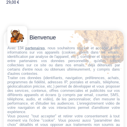
29,00
€
Contactez-
Conditions
Bienvenue
Nous
générales
Trouvez ce qu'il vous faut,
de vente
Email:
Avec 134
partenaires
, nous souhaitons stocker et accéder à des
informations sur vos appareils (cookies, pixels dans les emails,
au bon endroit
dt@sasbms.fr
Politique de
identification par analyse de l'appareil, etc.), combiner et transmettre
entre partenaires vos données personnelles, qu'elles soient
cookies
collectées sur ce site ou dans nos emails, déjà détenues par
Politique de
certains d'entre nous ou obtenues ultérieurement, y compris dans
d'autres contextes.
confidentialité
Traiter ces données (identifiants, navigation, préférences, achats,
programmes de fidélité, adresses IP, postales et emails, téléphone,
Mentions
géolocalisation précise, etc.) permet de développer et vous proposer
légales
des services, contenus, offres commerciales et publicités sur vos
différents appareils et écrans (y compris par email, courrier, SMS,
Conditions de
téléphone, audio, et vidéo), de les personnaliser, d'en mesurer la
performance, et d'étudier les audiences. L'enregistrement vidéo de
retour et de
votre navigation et de vos interactions permet d'améliorer votre
remboursement
expérience.
Vous pouvez "tout accepter" et retirer votre consentement à tout
Droit de
moment via l'icône "cookie"
. Vous pouvez aussi "paramétrer des
rétractation
choix" détaillés et vous opposer aux traitements non soumis au