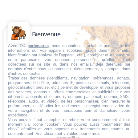
Contactez-
Conditions
Bienvenue
Nous
générales
Trouvez ce qu'il vous faut,
de vente
Email:
Avec 134
partenaires
, nous souhaitons stocker et accéder à des
informations sur vos appareils (cookies, pixels dans les emails,
au bon endroit
dt@sasbms.fr
Politique de
identification par analyse de l'appareil, etc.), combiner et transmettre
entre partenaires vos données personnelles, qu'elles soient
cookies
collectées sur ce site ou dans nos emails, déjà détenues par
Politique de
certains d'entre nous ou obtenues ultérieurement, y compris dans
d'autres contextes.
confidentialité
Traiter ces données (identifiants, navigation, préférences, achats,
programmes de fidélité, adresses IP, postales et emails, téléphone,
Mentions
géolocalisation précise, etc.) permet de développer et vous proposer
légales
des services, contenus, offres commerciales et publicités sur vos
différents appareils et écrans (y compris par email, courrier, SMS,
Conditions de
téléphone, audio, et vidéo), de les personnaliser, d'en mesurer la
performance, et d'étudier les audiences. L'enregistrement vidéo de
retour et de
votre navigation et de vos interactions permet d'améliorer votre
remboursement
expérience.
Vous pouvez "tout accepter" et retirer votre consentement à tout
Droit de
moment via l'icône "cookie"
. Vous pouvez aussi "paramétrer des
rétractation
choix" détaillés et vous opposer aux traitements non soumis au
consentement. Vos choix sont valables pour 6 mois.
powered by