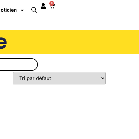
0
uotidien
e