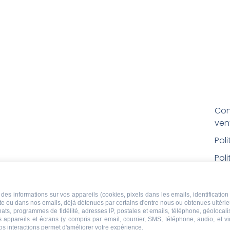
Con
ven
Pol
Poli
Men
Con
des informations sur vos appareils (cookies, pixels dans les emails, identification 
ite ou dans nos emails, déjà détenues par certains d'entre nous ou obtenues ultéri
rem
chats, programmes de fidélité, adresses IP, postales et emails, téléphone, géolocal
s appareils et écrans (y compris par email, courrier, SMS, téléphone, audio, et v
Droi
os interactions permet d'améliorer votre expérience.