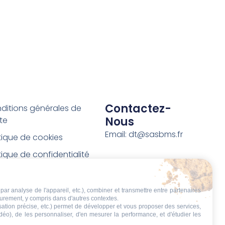
Contactez-
ditions générales de
Nous
te
Email: dt@sasbms.fr
itique de cookies
tique de confidentialité
tions légales
ditions de retour et de
par analyse de l'appareil, etc.), combiner et transmettre entre partenaires
eurement, y compris dans d'autres contextes.
boursement
isation précise, etc.) permet de développer et vous proposer des services,
idéo), de les personnaliser, d'en mesurer la performance, et d'étudier les
t de rétractation