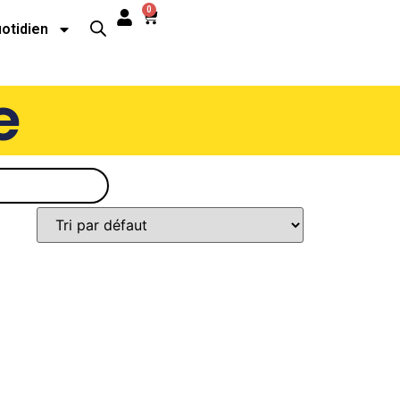
0
uotidien
e