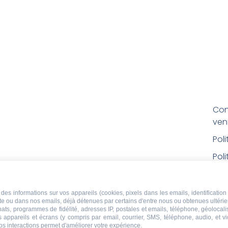
Con
ven
Pol
Poli
Men
Con
des informations sur vos appareils (cookies, pixels dans les emails, identification 
ite ou dans nos emails, déjà détenues par certains d'entre nous ou obtenues ultéri
rem
chats, programmes de fidélité, adresses IP, postales et emails, téléphone, géolocal
s appareils et écrans (y compris par email, courrier, SMS, téléphone, audio, et v
Droi
os interactions permet d'améliorer votre expérience.