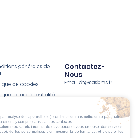
Contactez-
ditions générales de
Nous
te
Email: dt@sasbms.fr
itique de cookies
tique de confidentialité
tions légales
ditions de retour et de
par analyse de l'appareil, etc.), combiner et transmettre entre partenaires
eurement, y compris dans d'autres contextes.
boursement
isation précise, etc.) permet de développer et vous proposer des services,
idéo), de les personnaliser, d'en mesurer la performance, et d'étudier les
t de rétractation