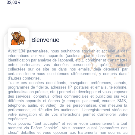
32,00
€
Contactez-
Conditions
Bienvenue
Nous
générales
Trouvez ce qu'il vous faut,
de vente
Email:
Avec 134
partenaires
, nous souhaitons stocker et accéder à des
informations sur vos appareils (cookies, pixels dans les emails,
au bon endroit
dt@sasbms.fr
Politique de
identification par analyse de l'appareil, etc.), combiner et transmettre
entre partenaires vos données personnelles, qu'elles soient
cookies
collectées sur ce site ou dans nos emails, déjà détenues par
Politique de
certains d'entre nous ou obtenues ultérieurement, y compris dans
d'autres contextes.
confidentialité
Traiter ces données (identifiants, navigation, préférences, achats,
programmes de fidélité, adresses IP, postales et emails, téléphone,
Mentions
géolocalisation précise, etc.) permet de développer et vous proposer
légales
des services, contenus, offres commerciales et publicités sur vos
différents appareils et écrans (y compris par email, courrier, SMS,
Conditions de
téléphone, audio, et vidéo), de les personnaliser, d'en mesurer la
performance, et d'étudier les audiences. L'enregistrement vidéo de
retour et de
votre navigation et de vos interactions permet d'améliorer votre
remboursement
expérience.
Vous pouvez "tout accepter" et retirer votre consentement à tout
Droit de
moment via l'icône "cookie"
. Vous pouvez aussi "paramétrer des
rétractation
choix" détaillés et vous opposer aux traitements non soumis au