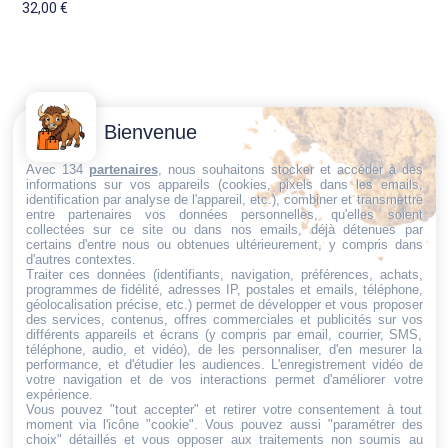
32,00
€
Contactez-
Conditions
Bienvenue
Nous
générales
Trouvez ce qu'il vous faut,
de vente
Email:
Avec 134
partenaires
, nous souhaitons stocker et accéder à des
informations sur vos appareils (cookies, pixels dans les emails,
au bon endroit
dt@sasbms.fr
Politique de
identification par analyse de l'appareil, etc.), combiner et transmettre
entre partenaires vos données personnelles, qu'elles soient
cookies
collectées sur ce site ou dans nos emails, déjà détenues par
Politique de
certains d'entre nous ou obtenues ultérieurement, y compris dans
d'autres contextes.
confidentialité
Traiter ces données (identifiants, navigation, préférences, achats,
programmes de fidélité, adresses IP, postales et emails, téléphone,
Mentions
géolocalisation précise, etc.) permet de développer et vous proposer
légales
des services, contenus, offres commerciales et publicités sur vos
différents appareils et écrans (y compris par email, courrier, SMS,
Conditions de
téléphone, audio, et vidéo), de les personnaliser, d'en mesurer la
performance, et d'étudier les audiences. L'enregistrement vidéo de
retour et de
votre navigation et de vos interactions permet d'améliorer votre
remboursement
expérience.
Vous pouvez "tout accepter" et retirer votre consentement à tout
Droit de
moment via l'icône "cookie"
. Vous pouvez aussi "paramétrer des
rétractation
choix" détaillés et vous opposer aux traitements non soumis au