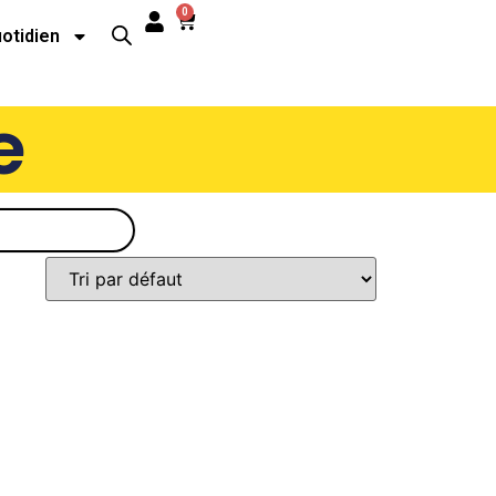
0
uotidien
e