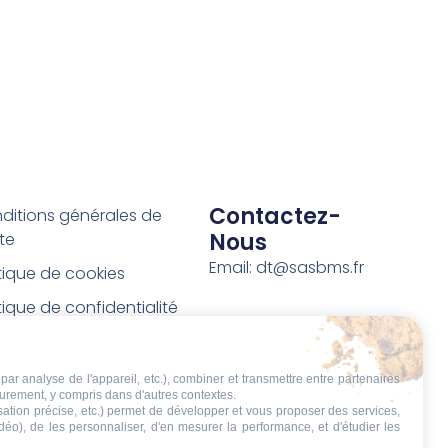
Contactez-
ditions générales de
Nous
te
Email: dt@sasbms.fr
itique de cookies
tique de confidentialité
tions légales
ditions de retour et de
par analyse de l'appareil, etc.), combiner et transmettre entre partenaires
eurement, y compris dans d'autres contextes.
boursement
isation précise, etc.) permet de développer et vous proposer des services,
idéo), de les personnaliser, d'en mesurer la performance, et d'étudier les
t de rétractation