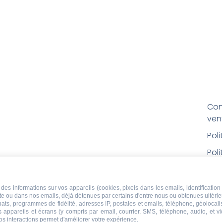
Con
ven
Pol
Poli
Men
Con
des informations sur vos appareils (cookies, pixels dans les emails, identification 
ite ou dans nos emails, déjà détenues par certains d'entre nous ou obtenues ultéri
rem
chats, programmes de fidélité, adresses IP, postales et emails, téléphone, géolocal
s appareils et écrans (y compris par email, courrier, SMS, téléphone, audio, et v
Droi
os interactions permet d'améliorer votre expérience.