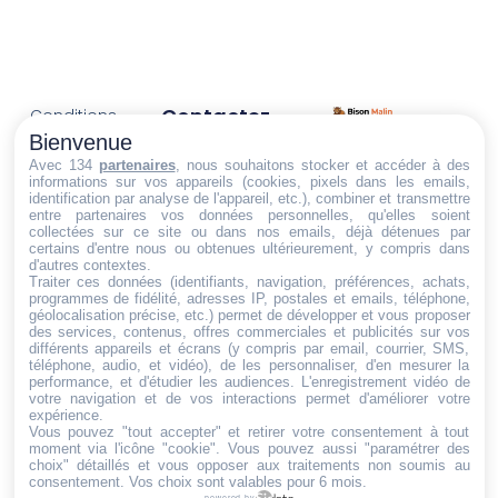
Contactez-
Conditions
Nous
générales
Bienvenue
Trouvez ce qu'il vous faut,
de vente
Email:
Avec 134
partenaires
, nous souhaitons stocker et accéder à des
informations sur vos appareils (cookies, pixels dans les emails,
au bon endroit
dt@sasbms.fr
Politique de
identification par analyse de l'appareil, etc.), combiner et transmettre
entre partenaires vos données personnelles, qu'elles soient
cookies
collectées sur ce site ou dans nos emails, déjà détenues par
Politique de
certains d'entre nous ou obtenues ultérieurement, y compris dans
d'autres contextes.
confidentialité
Traiter ces données (identifiants, navigation, préférences, achats,
programmes de fidélité, adresses IP, postales et emails, téléphone,
Mentions
géolocalisation précise, etc.) permet de développer et vous proposer
légales
des services, contenus, offres commerciales et publicités sur vos
différents appareils et écrans (y compris par email, courrier, SMS,
Conditions de
téléphone, audio, et vidéo), de les personnaliser, d'en mesurer la
performance, et d'étudier les audiences. L'enregistrement vidéo de
retour et de
votre navigation et de vos interactions permet d'améliorer votre
remboursement
expérience.
Vous pouvez "tout accepter" et retirer votre consentement à tout
Droit de
moment via l'icône "cookie"
. Vous pouvez aussi "paramétrer des
rétractation
choix" détaillés et vous opposer aux traitements non soumis au
consentement. Vos choix sont valables pour 6 mois.
powered by