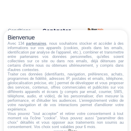
Contactez-
Conditions
Nous
générales
Bienvenue
Trouvez ce qu'il vous faut,
de vente
Email:
Avec 134
partenaires
, nous souhaitons stocker et accéder à des
informations sur vos appareils (cookies, pixels dans les emails,
au bon endroit
dt@sasbms.fr
Politique de
identification par analyse de l'appareil, etc.), combiner et transmettre
entre partenaires vos données personnelles, qu'elles soient
cookies
collectées sur ce site ou dans nos emails, déjà détenues par
Politique de
certains d'entre nous ou obtenues ultérieurement, y compris dans
d'autres contextes.
confidentialité
Traiter ces données (identifiants, navigation, préférences, achats,
programmes de fidélité, adresses IP, postales et emails, téléphone,
Mentions
géolocalisation précise, etc.) permet de développer et vous proposer
légales
des services, contenus, offres commerciales et publicités sur vos
différents appareils et écrans (y compris par email, courrier, SMS,
Conditions de
téléphone, audio, et vidéo), de les personnaliser, d'en mesurer la
performance, et d'étudier les audiences. L'enregistrement vidéo de
retour et de
votre navigation et de vos interactions permet d'améliorer votre
remboursement
expérience.
Vous pouvez "tout accepter" et retirer votre consentement à tout
Droit de
moment via l'icône "cookie"
. Vous pouvez aussi "paramétrer des
rétractation
choix" détaillés et vous opposer aux traitements non soumis au
consentement. Vos choix sont valables pour 6 mois.
powered by