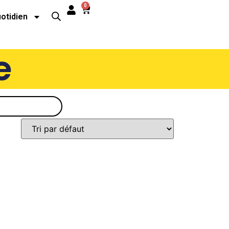
0
uotidien
e