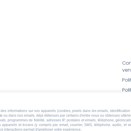
Con
ven
Pol
Poli
Men
Con
des informations sur vos appareils (cookies, pixels dans les emails, identification 
ite ou dans nos emails, déjà détenues par certains d'entre nous ou obtenues ultéri
rem
chats, programmes de fidélité, adresses IP, postales et emails, téléphone, géolocal
s appareils et écrans (y compris par email, courrier, SMS, téléphone, audio, et v
Droi
os interactions permet d'améliorer votre expérience.