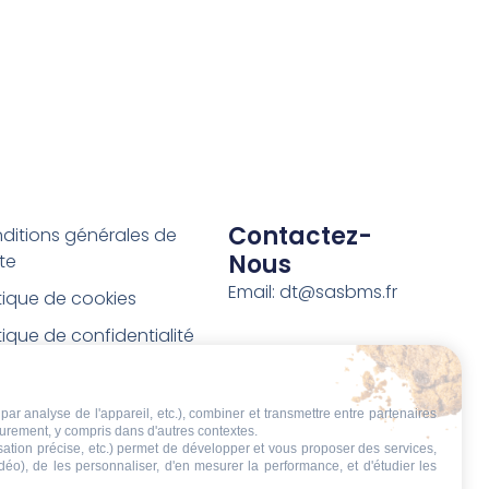
Contactez-
ditions générales de
Nous
te
Email: dt@sasbms.fr
itique de cookies
tique de confidentialité
tions légales
ditions de retour et de
par analyse de l'appareil, etc.), combiner et transmettre entre partenaires
eurement, y compris dans d'autres contextes.
boursement
isation précise, etc.) permet de développer et vous proposer des services,
idéo), de les personnaliser, d'en mesurer la performance, et d'étudier les
t de rétractation