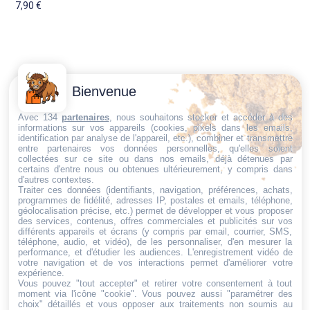
7,90
€
Contactez-
Conditions
Bienvenue
Nous
générales
Trouvez ce qu'il vous faut,
de vente
Email:
Avec 134
partenaires
, nous souhaitons stocker et accéder à des
informations sur vos appareils (cookies, pixels dans les emails,
au bon endroit
dt@sasbms.fr
Politique de
identification par analyse de l'appareil, etc.), combiner et transmettre
entre partenaires vos données personnelles, qu'elles soient
cookies
collectées sur ce site ou dans nos emails, déjà détenues par
Politique de
certains d'entre nous ou obtenues ultérieurement, y compris dans
d'autres contextes.
confidentialité
Traiter ces données (identifiants, navigation, préférences, achats,
programmes de fidélité, adresses IP, postales et emails, téléphone,
Mentions
géolocalisation précise, etc.) permet de développer et vous proposer
légales
des services, contenus, offres commerciales et publicités sur vos
différents appareils et écrans (y compris par email, courrier, SMS,
Conditions de
téléphone, audio, et vidéo), de les personnaliser, d'en mesurer la
performance, et d'étudier les audiences. L'enregistrement vidéo de
retour et de
votre navigation et de vos interactions permet d'améliorer votre
remboursement
expérience.
Vous pouvez "tout accepter" et retirer votre consentement à tout
Droit de
moment via l'icône "cookie"
. Vous pouvez aussi "paramétrer des
rétractation
choix" détaillés et vous opposer aux traitements non soumis au