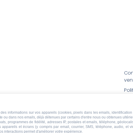
Con
ven
Pol
Poli
Men
des informations sur vos appareils (cookies, pixels dans les emails, identification 
ite ou dans nos emails, déjà détenues par certains d'entre nous ou obtenues ultéri
Con
chats, programmes de fidélité, adresses IP, postales et emails, téléphone, géolocal
rem
s appareils et écrans (y compris par email, courrier, SMS, téléphone, audio, et v
os interactions permet d'améliorer votre expérience.