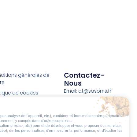
Contactez-
ditions générales de
Nous
te
Email: dt@sasbms.fr
itique de cookies
tique de confidentialité
tions légales
par analyse de l'appareil, etc.), combiner et transmettre entre partenaires
eurement, y compris dans d'autres contextes.
ditions de retour et de
isation précise, etc.) permet de développer et vous proposer des services,
boursement
idéo), de les personnaliser, d'en mesurer la performance, et d'étudier les