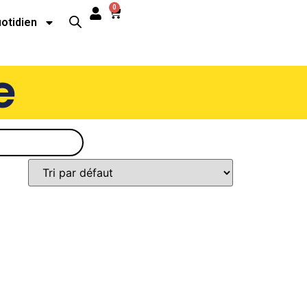
0
uotidien
e