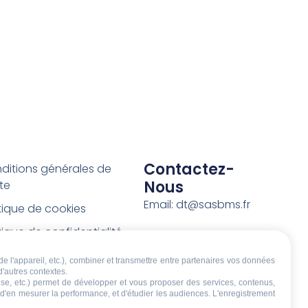
Contactez-
ditions générales de
Nous
te
Email: dt@sasbms.fr
itique de cookies
tique de confidentialité
tions légales
de l'appareil, etc.), combiner et transmettre entre partenaires vos données
d'autres contextes.
ditions de retour et de
écise, etc.) permet de développer et vous proposer des services, contenus,
boursement
, d'en mesurer la performance, et d'étudier les audiences. L'enregistrement