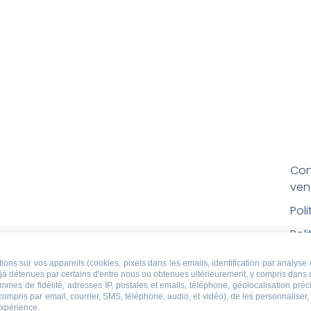
Con
ven
Pol
Poli
Men
ons sur vos appareils (cookies, pixels dans les emails, identification par analyse 
déjà détenues par certains d'entre nous ou obtenues ultérieurement, y compris dans 
Con
ammes de fidélité, adresses IP, postales et emails, téléphone, géolocalisation pr
rem
 compris par email, courrier, SMS, téléphone, audio, et vidéo), de les personnaliser
expérience.