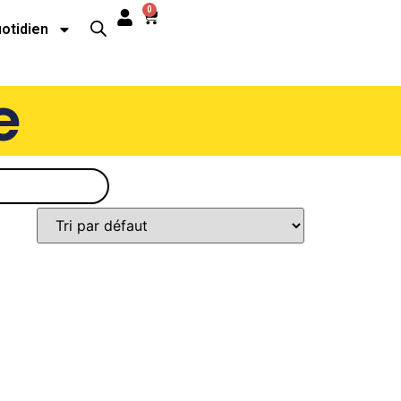
0
uotidien
e