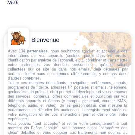
7,90
€
Contactez-
Conditions
Bienvenue
Nous
générales
Trouvez ce qu'il vous faut,
de vente
Email:
Avec 134
partenaires
, nous souhaitons stocker et accéder à des
informations sur vos appareils (cookies, pixels dans les emails,
au bon endroit
dt@sasbms.fr
Politique de
identification par analyse de l'appareil, etc.), combiner et transmettre
entre partenaires vos données personnelles, qu'elles soient
cookies
collectées sur ce site ou dans nos emails, déjà détenues par
Politique de
certains d'entre nous ou obtenues ultérieurement, y compris dans
d'autres contextes.
confidentialité
Traiter ces données (identifiants, navigation, préférences, achats,
programmes de fidélité, adresses IP, postales et emails, téléphone,
Mentions
géolocalisation précise, etc.) permet de développer et vous proposer
légales
des services, contenus, offres commerciales et publicités sur vos
différents appareils et écrans (y compris par email, courrier, SMS,
Conditions de
téléphone, audio, et vidéo), de les personnaliser, d'en mesurer la
performance, et d'étudier les audiences. L'enregistrement vidéo de
retour et de
votre navigation et de vos interactions permet d'améliorer votre
remboursement
expérience.
Vous pouvez "tout accepter" et retirer votre consentement à tout
Droit de
moment via l'icône "cookie"
. Vous pouvez aussi "paramétrer des
rétractation
choix" détaillés et vous opposer aux traitements non soumis au