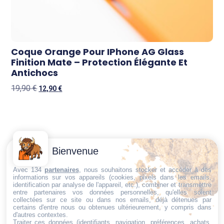
Coque Orange Pour IPhone AG Glass
Finition Mate – Protection Élégante Et
Antichocs
19,90
€
12,90
€
Contactez-
Conditions
Bienvenue
Nous
générales
Trouvez ce qu'il vous faut,
de vente
Email:
Avec 134
partenaires
, nous souhaitons stocker et accéder à des
au bon endroit
informations sur vos appareils (cookies, pixels dans les emails,
dt@sasbms.fr
Politique de
identification par analyse de l'appareil, etc.), combiner et transmettre
entre partenaires vos données personnelles, qu'elles soient
cookies
collectées sur ce site ou dans nos emails, déjà détenues par
Politique de
certains d'entre nous ou obtenues ultérieurement, y compris dans
d'autres contextes.
confidentialité
Traiter ces données (identifiants, navigation, préférences, achats,