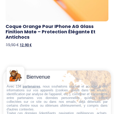
Coque Orange Pour IPhone AG Glass
Finition Mate – Protection Élégante Et
Antichocs
19,90
€
12,90
€
Contactez-
Conditions
Bienvenue
Nous
générales
Trouvez ce qu'il vous faut,
de vente
Email:
Avec 134
partenaires
, nous souhaitons stocker et accéder à des
au bon endroit
informations sur vos appareils (cookies, pixels dans les emails,
dt@sasbms.fr
Politique de
identification par analyse de l'appareil, etc.), combiner et transmettre
entre partenaires vos données personnelles, qu'elles soient
cookies
collectées sur ce site ou dans nos emails, déjà détenues par
Politique de
certains d'entre nous ou obtenues ultérieurement, y compris dans
d'autres contextes.
confidentialité
Traiter ces données (identifiants, navigation, préférences, achats,