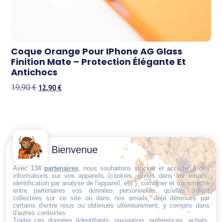
Coque Orange Pour IPhone AG Glass
Finition Mate – Protection Élégante Et
Antichocs
19,90
€
12,90
€
Contactez-
Conditions
Bienvenue
Nous
générales
Trouvez ce qu'il vous faut,
de vente
Email:
Avec 134
partenaires
, nous souhaitons stocker et accéder à des
au bon endroit
informations sur vos appareils (cookies, pixels dans les emails,
dt@sasbms.fr
Politique de
identification par analyse de l'appareil, etc.), combiner et transmettre
entre partenaires vos données personnelles, qu'elles soient
cookies
collectées sur ce site ou dans nos emails, déjà détenues par
Politique de
certains d'entre nous ou obtenues ultérieurement, y compris dans
d'autres contextes.
confidentialité
Traiter ces données (identifiants, navigation, préférences, achats,