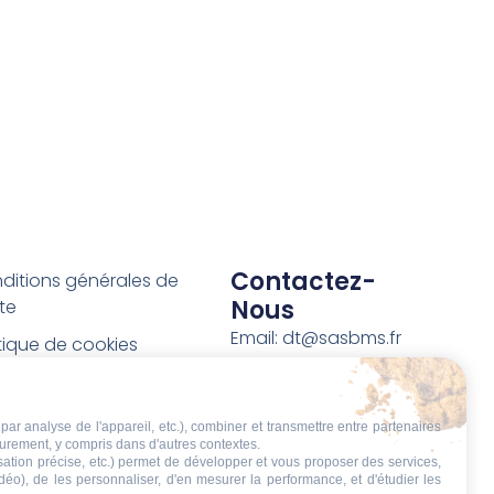
Contactez-
ditions générales de
Nous
te
Email: dt@sasbms.fr
itique de cookies
tique de confidentialité
tions légales
par analyse de l'appareil, etc.), combiner et transmettre entre partenaires
eurement, y compris dans d'autres contextes.
ditions de retour et de
isation précise, etc.) permet de développer et vous proposer des services,
boursement
idéo), de les personnaliser, d'en mesurer la performance, et d'étudier les