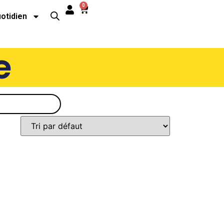
0
uotidien
e