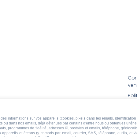
Con
ven
Pol
Poli
Men
des informations sur vos appareils (cookies, pixels dans les emails, identification 
ite ou dans nos emails, déjà détenues par certains d'entre nous ou obtenues ultéri
Con
chats, programmes de fidélité, adresses IP, postales et emails, téléphone, géolocal
rem
s appareils et écrans (y compris par email, courrier, SMS, téléphone, audio, et v