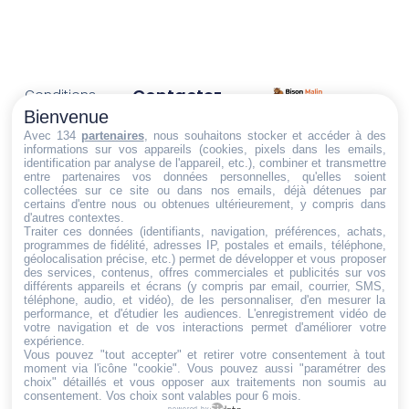
Contactez-
Conditions
Nous
générales
Bienvenue
Trouvez ce qu'il vous faut,
de vente
Email:
Avec 134
partenaires
, nous souhaitons stocker et accéder à des
informations sur vos appareils (cookies, pixels dans les emails,
au bon endroit
dt@sasbms.fr
Politique de
identification par analyse de l'appareil, etc.), combiner et transmettre
entre partenaires vos données personnelles, qu'elles soient
cookies
collectées sur ce site ou dans nos emails, déjà détenues par
Politique de
certains d'entre nous ou obtenues ultérieurement, y compris dans
d'autres contextes.
confidentialité
Traiter ces données (identifiants, navigation, préférences, achats,
programmes de fidélité, adresses IP, postales et emails, téléphone,
Mentions
géolocalisation précise, etc.) permet de développer et vous proposer
légales
des services, contenus, offres commerciales et publicités sur vos
différents appareils et écrans (y compris par email, courrier, SMS,
Conditions de
téléphone, audio, et vidéo), de les personnaliser, d'en mesurer la
performance, et d'étudier les audiences. L'enregistrement vidéo de
retour et de
votre navigation et de vos interactions permet d'améliorer votre
remboursement
expérience.
Vous pouvez "tout accepter" et retirer votre consentement à tout
Droit de
moment via l'icône "cookie"
. Vous pouvez aussi "paramétrer des
rétractation
choix" détaillés et vous opposer aux traitements non soumis au
consentement. Vos choix sont valables pour 6 mois.
powered by