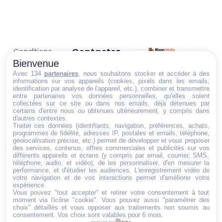
Contactez-
Conditions
Nous
générales
Bienvenue
Trouvez ce qu'il vous faut,
de vente
Email:
Avec 134
partenaires
, nous souhaitons stocker et accéder à des
informations sur vos appareils (cookies, pixels dans les emails,
au bon endroit
dt@sasbms.fr
Politique de
identification par analyse de l'appareil, etc.), combiner et transmettre
entre partenaires vos données personnelles, qu'elles soient
cookies
collectées sur ce site ou dans nos emails, déjà détenues par
Politique de
certains d'entre nous ou obtenues ultérieurement, y compris dans
d'autres contextes.
confidentialité
Traiter ces données (identifiants, navigation, préférences, achats,
programmes de fidélité, adresses IP, postales et emails, téléphone,
Mentions
géolocalisation précise, etc.) permet de développer et vous proposer
légales
des services, contenus, offres commerciales et publicités sur vos
différents appareils et écrans (y compris par email, courrier, SMS,
Conditions de
téléphone, audio, et vidéo), de les personnaliser, d'en mesurer la
performance, et d'étudier les audiences. L'enregistrement vidéo de
retour et de
votre navigation et de vos interactions permet d'améliorer votre
remboursement
expérience.
Vous pouvez "tout accepter" et retirer votre consentement à tout
Droit de
moment via l'icône "cookie"
. Vous pouvez aussi "paramétrer des
rétractation
choix" détaillés et vous opposer aux traitements non soumis au
consentement. Vos choix sont valables pour 6 mois.
powered by