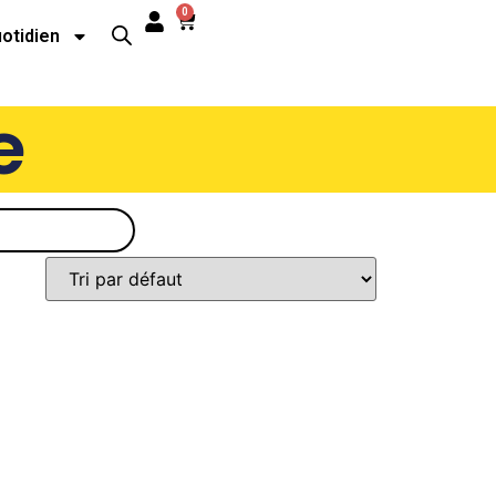
0
uotidien
e