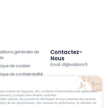
Contactez-
ditions générales de
Nous
te
Email: dt@sasbms.fr
itique de cookies
tique de confidentialité
tions légales
ditions de retour et de
par analyse de l'appareil, etc.), combiner et transmettre entre partenaires
eurement, y compris dans d'autres contextes.
boursement
isation précise, etc.) permet de développer et vous proposer des services,
idéo), de les personnaliser, d'en mesurer la performance, et d'étudier les
t de rétractation