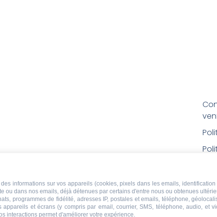
Con
ven
Pol
Poli
Men
Con
des informations sur vos appareils (cookies, pixels dans les emails, identification 
ite ou dans nos emails, déjà détenues par certains d'entre nous ou obtenues ultéri
rem
chats, programmes de fidélité, adresses IP, postales et emails, téléphone, géolocal
s appareils et écrans (y compris par email, courrier, SMS, téléphone, audio, et v
Droi
os interactions permet d'améliorer votre expérience.