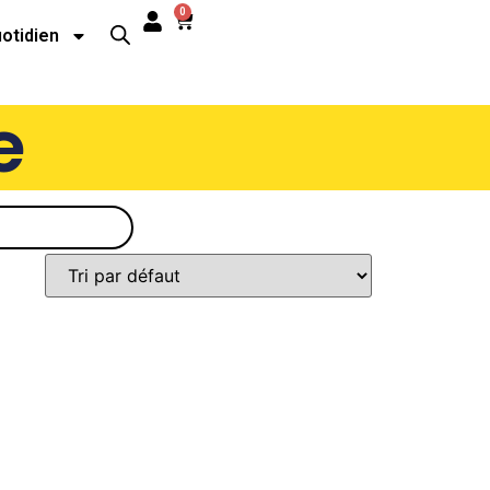
0
uotidien
e