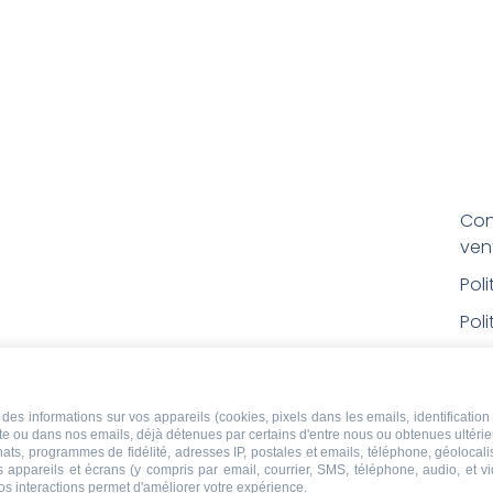
Con
ven
Pol
Poli
Men
Con
des informations sur vos appareils (cookies, pixels dans les emails, identification 
rem
ite ou dans nos emails, déjà détenues par certains d'entre nous ou obtenues ultéri
chats, programmes de fidélité, adresses IP, postales et emails, téléphone, géolocal
Droi
s appareils et écrans (y compris par email, courrier, SMS, téléphone, audio, et v
os interactions permet d'améliorer votre expérience.