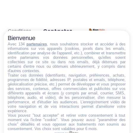
Contactez-
Conditions
Nous
générales
Bienvenue
Trouvez ce qu'il vous faut,
de vente
Email:
Avec 134
partenaires
, nous souhaitons stocker et accéder à des
informations sur vos appareils (cookies, pixels dans les emails,
au bon endroit
dt@sasbms.fr
Politique de
identification par analyse de l'appareil, etc.), combiner et transmettre
entre partenaires vos données personnelles, qu'elles soient
cookies
collectées sur ce site ou dans nos emails, déjà détenues par
Politique de
certains d'entre nous ou obtenues ultérieurement, y compris dans
d'autres contextes.
confidentialité
Traiter ces données (identifiants, navigation, préférences, achats,
programmes de fidélité, adresses IP, postales et emails, téléphone,
Mentions
géolocalisation précise, etc.) permet de développer et vous proposer
légales
des services, contenus, offres commerciales et publicités sur vos
différents appareils et écrans (y compris par email, courrier, SMS,
Conditions de
téléphone, audio, et vidéo), de les personnaliser, d'en mesurer la
performance, et d'étudier les audiences. L'enregistrement vidéo de
retour et de
votre navigation et de vos interactions permet d'améliorer votre
remboursement
expérience.
Vous pouvez "tout accepter" et retirer votre consentement à tout
Droit de
moment via l'icône "cookie"
. Vous pouvez aussi "paramétrer des
rétractation
choix" détaillés et vous opposer aux traitements non soumis au
consentement. Vos choix sont valables pour 6 mois.
powered by