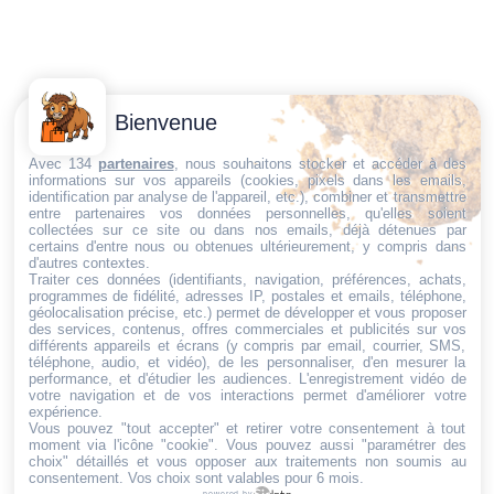
Contactez-
Conditions
Bienvenue
Nous
générales
Trouvez ce qu'il vous faut,
de vente
Email:
Avec 134
partenaires
, nous souhaitons stocker et accéder à des
informations sur vos appareils (cookies, pixels dans les emails,
au bon endroit
dt@sasbms.fr
Politique de
identification par analyse de l'appareil, etc.), combiner et transmettre
entre partenaires vos données personnelles, qu'elles soient
cookies
collectées sur ce site ou dans nos emails, déjà détenues par
Politique de
certains d'entre nous ou obtenues ultérieurement, y compris dans
d'autres contextes.
confidentialité
Traiter ces données (identifiants, navigation, préférences, achats,
programmes de fidélité, adresses IP, postales et emails, téléphone,
Mentions
géolocalisation précise, etc.) permet de développer et vous proposer
légales
des services, contenus, offres commerciales et publicités sur vos
différents appareils et écrans (y compris par email, courrier, SMS,
Conditions de
téléphone, audio, et vidéo), de les personnaliser, d'en mesurer la
performance, et d'étudier les audiences. L'enregistrement vidéo de
retour et de
votre navigation et de vos interactions permet d'améliorer votre
remboursement
expérience.
Vous pouvez "tout accepter" et retirer votre consentement à tout
Droit de
moment via l'icône "cookie"
. Vous pouvez aussi "paramétrer des
rétractation
choix" détaillés et vous opposer aux traitements non soumis au
consentement. Vos choix sont valables pour 6 mois.
powered by