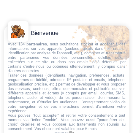
Contactez-
Conditions
Bienvenue
Nous
générales
Trouvez ce qu'il vous faut,
de vente
Email:
Avec 134
partenaires
, nous souhaitons stocker et accéder à des
informations sur vos appareils (cookies, pixels dans les emails,
au bon endroit
dt@sasbms.fr
Politique de
identification par analyse de l'appareil, etc.), combiner et transmettre
entre partenaires vos données personnelles, qu'elles soient
cookies
collectées sur ce site ou dans nos emails, déjà détenues par
Politique de
certains d'entre nous ou obtenues ultérieurement, y compris dans
d'autres contextes.
confidentialité
Traiter ces données (identifiants, navigation, préférences, achats,
programmes de fidélité, adresses IP, postales et emails, téléphone,
Mentions
géolocalisation précise, etc.) permet de développer et vous proposer
légales
des services, contenus, offres commerciales et publicités sur vos
différents appareils et écrans (y compris par email, courrier, SMS,
Conditions de
téléphone, audio, et vidéo), de les personnaliser, d'en mesurer la
performance, et d'étudier les audiences. L'enregistrement vidéo de
retour et de
votre navigation et de vos interactions permet d'améliorer votre
remboursement
expérience.
Vous pouvez "tout accepter" et retirer votre consentement à tout
Droit de
moment via l'icône "cookie"
. Vous pouvez aussi "paramétrer des
rétractation
choix" détaillés et vous opposer aux traitements non soumis au
consentement. Vos choix sont valables pour 6 mois.
powered by