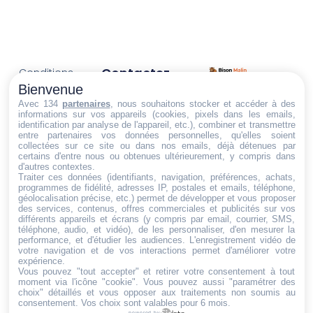
Contactez-
Conditions
Nous
générales
Bienvenue
Trouvez ce qu'il vous faut,
de vente
Email:
Avec 134
partenaires
, nous souhaitons stocker et accéder à des
informations sur vos appareils (cookies, pixels dans les emails,
au bon endroit
dt@sasbms.fr
Politique de
identification par analyse de l'appareil, etc.), combiner et transmettre
entre partenaires vos données personnelles, qu'elles soient
cookies
collectées sur ce site ou dans nos emails, déjà détenues par
Politique de
certains d'entre nous ou obtenues ultérieurement, y compris dans
d'autres contextes.
confidentialité
Traiter ces données (identifiants, navigation, préférences, achats,
programmes de fidélité, adresses IP, postales et emails, téléphone,
Mentions
géolocalisation précise, etc.) permet de développer et vous proposer
légales
des services, contenus, offres commerciales et publicités sur vos
différents appareils et écrans (y compris par email, courrier, SMS,
Conditions de
téléphone, audio, et vidéo), de les personnaliser, d'en mesurer la
performance, et d'étudier les audiences. L'enregistrement vidéo de
retour et de
votre navigation et de vos interactions permet d'améliorer votre
remboursement
expérience.
Vous pouvez "tout accepter" et retirer votre consentement à tout
Droit de
moment via l'icône "cookie"
. Vous pouvez aussi "paramétrer des
rétractation
choix" détaillés et vous opposer aux traitements non soumis au
consentement. Vos choix sont valables pour 6 mois.
powered by