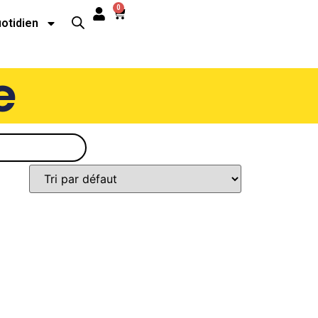
0
uotidien
e