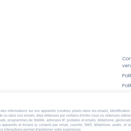
Con
ven
Pol
Poli
Men
Con
des informations sur vos appareils (cookies, pixels dans les emails, identification 
rem
ite ou dans nos emails, déjà détenues par certains d'entre nous ou obtenues ultéri
chats, programmes de fidélité, adresses IP, postales et emails, téléphone, géolocal
Droi
s appareils et écrans (y compris par email, courrier, SMS, téléphone, audio, et v
os interactions permet d'améliorer votre expérience.