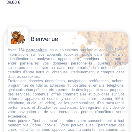
39,00
€
Contactez-
Conditions
Bienvenue
Nous
générales
Trouvez ce qu'il vous faut,
de vente
Email:
Avec 134
partenaires
, nous souhaitons stocker et accéder à des
informations sur vos appareils (cookies, pixels dans les emails,
au bon endroit
dt@sasbms.fr
Politique de
identification par analyse de l'appareil, etc.), combiner et transmettre
entre partenaires vos données personnelles, qu'elles soient
cookies
collectées sur ce site ou dans nos emails, déjà détenues par
Politique de
certains d'entre nous ou obtenues ultérieurement, y compris dans
d'autres contextes.
confidentialité
Traiter ces données (identifiants, navigation, préférences, achats,
programmes de fidélité, adresses IP, postales et emails, téléphone,
Mentions
géolocalisation précise, etc.) permet de développer et vous proposer
légales
des services, contenus, offres commerciales et publicités sur vos
différents appareils et écrans (y compris par email, courrier, SMS,
Conditions de
téléphone, audio, et vidéo), de les personnaliser, d'en mesurer la
performance, et d'étudier les audiences. L'enregistrement vidéo de
retour et de
votre navigation et de vos interactions permet d'améliorer votre
remboursement
expérience.
Vous pouvez "tout accepter" et retirer votre consentement à tout
Droit de
moment via l'icône "cookie"
. Vous pouvez aussi "paramétrer des
rétractation
choix" détaillés et vous opposer aux traitements non soumis au