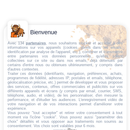
Contactez-
Conditions
Bienvenue
Nous
générales
Trouvez ce qu'il vous faut,
de vente
Email:
Avec 134
partenaires
, nous souhaitons stocker et accéder à des
informations sur vos appareils (cookies, pixels dans les emails,
au bon endroit
dt@sasbms.fr
Politique de
identification par analyse de l'appareil, etc.), combiner et transmettre
entre partenaires vos données personnelles, qu'elles soient
cookies
collectées sur ce site ou dans nos emails, déjà détenues par
Politique de
certains d'entre nous ou obtenues ultérieurement, y compris dans
d'autres contextes.
confidentialité
Traiter ces données (identifiants, navigation, préférences, achats,
programmes de fidélité, adresses IP, postales et emails, téléphone,
Mentions
géolocalisation précise, etc.) permet de développer et vous proposer
légales
des services, contenus, offres commerciales et publicités sur vos
différents appareils et écrans (y compris par email, courrier, SMS,
Conditions de
téléphone, audio, et vidéo), de les personnaliser, d'en mesurer la
performance, et d'étudier les audiences. L'enregistrement vidéo de
retour et de
votre navigation et de vos interactions permet d'améliorer votre
remboursement
expérience.
Vous pouvez "tout accepter" et retirer votre consentement à tout
Droit de
moment via l'icône "cookie"
. Vous pouvez aussi "paramétrer des
rétractation
choix" détaillés et vous opposer aux traitements non soumis au
consentement. Vos choix sont valables pour 6 mois.
powered by