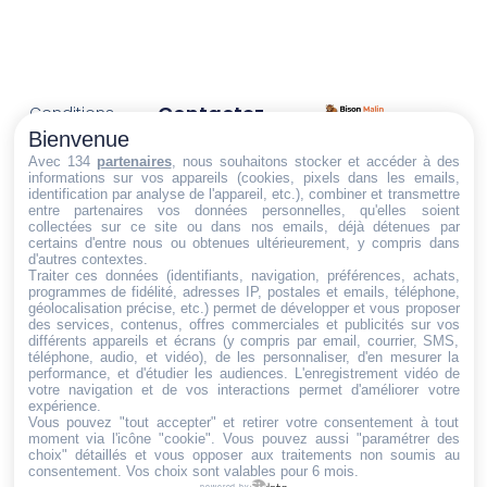
Contactez-
Conditions
Nous
générales
Bienvenue
Trouvez ce qu'il vous faut,
de vente
Email:
Avec 134
partenaires
, nous souhaitons stocker et accéder à des
informations sur vos appareils (cookies, pixels dans les emails,
au bon endroit
dt@sasbms.fr
Politique de
identification par analyse de l'appareil, etc.), combiner et transmettre
entre partenaires vos données personnelles, qu'elles soient
cookies
collectées sur ce site ou dans nos emails, déjà détenues par
Politique de
certains d'entre nous ou obtenues ultérieurement, y compris dans
d'autres contextes.
confidentialité
Traiter ces données (identifiants, navigation, préférences, achats,
programmes de fidélité, adresses IP, postales et emails, téléphone,
Mentions
géolocalisation précise, etc.) permet de développer et vous proposer
légales
des services, contenus, offres commerciales et publicités sur vos
différents appareils et écrans (y compris par email, courrier, SMS,
Conditions de
téléphone, audio, et vidéo), de les personnaliser, d'en mesurer la
performance, et d'étudier les audiences. L'enregistrement vidéo de
retour et de
votre navigation et de vos interactions permet d'améliorer votre
remboursement
expérience.
Vous pouvez "tout accepter" et retirer votre consentement à tout
Droit de
moment via l'icône "cookie"
. Vous pouvez aussi "paramétrer des
rétractation
choix" détaillés et vous opposer aux traitements non soumis au
consentement. Vos choix sont valables pour 6 mois.
powered by