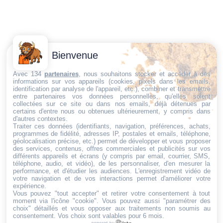
Contactez-
Conditions
Bienvenue
Nous
générales
Trouvez ce qu'il vous faut,
de vente
Email:
Avec 134
partenaires
, nous souhaitons stocker et accéder à des
informations sur vos appareils (cookies, pixels dans les emails,
au bon endroit
dt@sasbms.fr
Politique de
identification par analyse de l'appareil, etc.), combiner et transmettre
entre partenaires vos données personnelles, qu'elles soient
cookies
collectées sur ce site ou dans nos emails, déjà détenues par
Politique de
certains d'entre nous ou obtenues ultérieurement, y compris dans
d'autres contextes.
confidentialité
Traiter ces données (identifiants, navigation, préférences, achats,
programmes de fidélité, adresses IP, postales et emails, téléphone,
Mentions
géolocalisation précise, etc.) permet de développer et vous proposer
légales
des services, contenus, offres commerciales et publicités sur vos
différents appareils et écrans (y compris par email, courrier, SMS,
Conditions de
téléphone, audio, et vidéo), de les personnaliser, d'en mesurer la
performance, et d'étudier les audiences. L'enregistrement vidéo de
retour et de
votre navigation et de vos interactions permet d'améliorer votre
remboursement
expérience.
Vous pouvez "tout accepter" et retirer votre consentement à tout
Droit de
moment via l'icône "cookie"
. Vous pouvez aussi "paramétrer des
rétractation
choix" détaillés et vous opposer aux traitements non soumis au
consentement. Vos choix sont valables pour 6 mois.
powered by