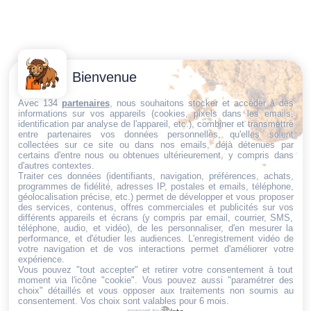
Contactez-
Conditions
Bienvenue
Nous
générales
Trouvez ce qu'il vous faut,
de vente
Email:
Avec 134
partenaires
, nous souhaitons stocker et accéder à des
informations sur vos appareils (cookies, pixels dans les emails,
au bon endroit
dt@sasbms.fr
Politique de
identification par analyse de l'appareil, etc.), combiner et transmettre
entre partenaires vos données personnelles, qu'elles soient
cookies
collectées sur ce site ou dans nos emails, déjà détenues par
Politique de
certains d'entre nous ou obtenues ultérieurement, y compris dans
d'autres contextes.
confidentialité
Traiter ces données (identifiants, navigation, préférences, achats,
programmes de fidélité, adresses IP, postales et emails, téléphone,
Mentions
géolocalisation précise, etc.) permet de développer et vous proposer
légales
des services, contenus, offres commerciales et publicités sur vos
différents appareils et écrans (y compris par email, courrier, SMS,
Conditions de
téléphone, audio, et vidéo), de les personnaliser, d'en mesurer la
performance, et d'étudier les audiences. L'enregistrement vidéo de
retour et de
votre navigation et de vos interactions permet d'améliorer votre
remboursement
expérience.
Vous pouvez "tout accepter" et retirer votre consentement à tout
Droit de
moment via l'icône "cookie"
. Vous pouvez aussi "paramétrer des
rétractation
choix" détaillés et vous opposer aux traitements non soumis au
consentement. Vos choix sont valables pour 6 mois.
powered by