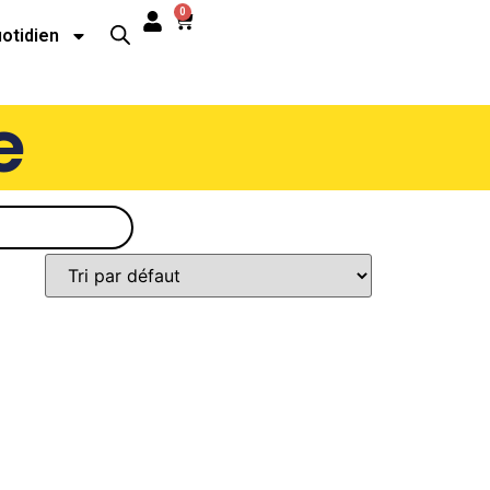
0
uotidien
e