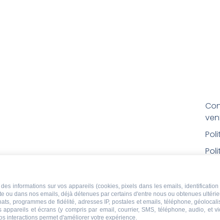
Con
ven
Pol
Poli
Men
Con
des informations sur vos appareils (cookies, pixels dans les emails, identification 
ite ou dans nos emails, déjà détenues par certains d'entre nous ou obtenues ultéri
rem
chats, programmes de fidélité, adresses IP, postales et emails, téléphone, géolocal
s appareils et écrans (y compris par email, courrier, SMS, téléphone, audio, et v
Droi
os interactions permet d'améliorer votre expérience.