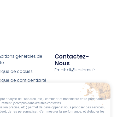
Contactez-
ditions générales de
Nous
te
Email: dt@sasbms.fr
itique de cookies
tique de confidentialité
tions légales
ditions de retour et de
par analyse de l'appareil, etc.), combiner et transmettre entre partenaires
eurement, y compris dans d'autres contextes.
boursement
isation précise, etc.) permet de développer et vous proposer des services,
idéo), de les personnaliser, d'en mesurer la performance, et d'étudier les
t de rétractation