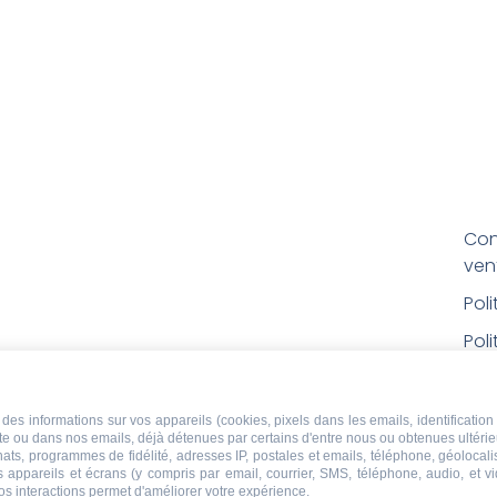
Con
ven
Pol
Poli
Men
Con
des informations sur vos appareils (cookies, pixels dans les emails, identification 
ite ou dans nos emails, déjà détenues par certains d'entre nous ou obtenues ultéri
rem
chats, programmes de fidélité, adresses IP, postales et emails, téléphone, géolocal
s appareils et écrans (y compris par email, courrier, SMS, téléphone, audio, et v
Droi
os interactions permet d'améliorer votre expérience.