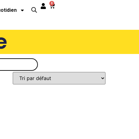
0
uotidien
e