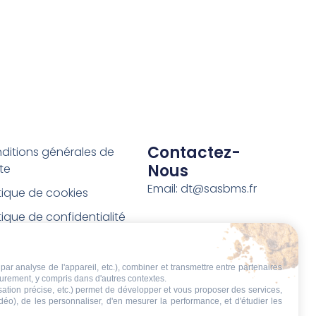
Contactez-
ditions générales de
Nous
te
Email: dt@sasbms.fr
itique de cookies
tique de confidentialité
tions légales
ditions de retour et de
par analyse de l'appareil, etc.), combiner et transmettre entre partenaires
eurement, y compris dans d'autres contextes.
boursement
isation précise, etc.) permet de développer et vous proposer des services,
idéo), de les personnaliser, d'en mesurer la performance, et d'étudier les
t de rétractation