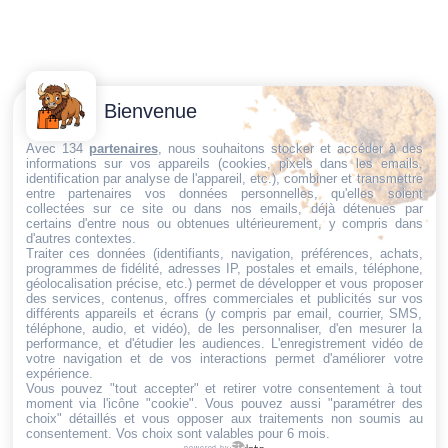
Contactez-
Conditions
Bienvenue
Nous
générales
Trouvez ce qu'il vous faut,
de vente
Email:
Avec 134
partenaires
, nous souhaitons stocker et accéder à des
informations sur vos appareils (cookies, pixels dans les emails,
au bon endroit
dt@sasbms.fr
Politique de
identification par analyse de l'appareil, etc.), combiner et transmettre
entre partenaires vos données personnelles, qu'elles soient
cookies
collectées sur ce site ou dans nos emails, déjà détenues par
Politique de
certains d'entre nous ou obtenues ultérieurement, y compris dans
d'autres contextes.
confidentialité
Traiter ces données (identifiants, navigation, préférences, achats,
programmes de fidélité, adresses IP, postales et emails, téléphone,
Mentions
géolocalisation précise, etc.) permet de développer et vous proposer
légales
des services, contenus, offres commerciales et publicités sur vos
différents appareils et écrans (y compris par email, courrier, SMS,
Conditions de
téléphone, audio, et vidéo), de les personnaliser, d'en mesurer la
performance, et d'étudier les audiences. L'enregistrement vidéo de
retour et de
votre navigation et de vos interactions permet d'améliorer votre
remboursement
expérience.
Vous pouvez "tout accepter" et retirer votre consentement à tout
Droit de
moment via l'icône "cookie"
. Vous pouvez aussi "paramétrer des
rétractation
choix" détaillés et vous opposer aux traitements non soumis au
consentement. Vos choix sont valables pour 6 mois.
powered by