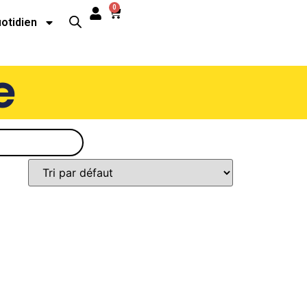
0
uotidien
e