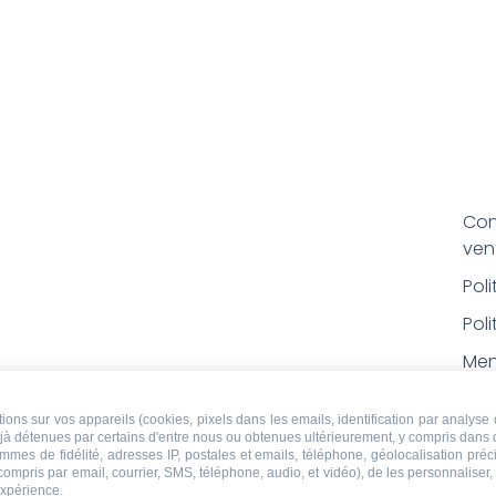
Con
ven
Pol
Poli
Men
Con
ons sur vos appareils (cookies, pixels dans les emails, identification par analyse 
rem
déjà détenues par certains d'entre nous ou obtenues ultérieurement, y compris dans 
ammes de fidélité, adresses IP, postales et emails, téléphone, géolocalisation pr
Droi
 compris par email, courrier, SMS, téléphone, audio, et vidéo), de les personnaliser
expérience.