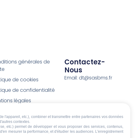
Contactez-
ditions générales de
Nous
te
Email: dt@sasbms.fr
itique de cookies
tique de confidentialité
tions légales
ditions de retour et de
de l'appareil, etc.), combiner et transmettre entre partenaires vos données
boursement
d'autres contextes.
écise, etc.) permet de développer et vous proposer des services, contenus,
t de rétractation
, d'en mesurer la performance, et d'étudier les audiences. L'enregistrement