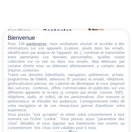
Contactez-
Conditions
Nous
générales
Bienvenue
Trouvez ce qu'il vous faut,
de vente
Email:
Avec 134
partenaires
, nous souhaitons stocker et accéder à des
informations sur vos appareils (cookies, pixels dans les emails,
au bon endroit
dt@sasbms.fr
Politique de
identification par analyse de l'appareil, etc.), combiner et transmettre
entre partenaires vos données personnelles, qu'elles soient
cookies
collectées sur ce site ou dans nos emails, déjà détenues par
Politique de
certains d'entre nous ou obtenues ultérieurement, y compris dans
d'autres contextes.
confidentialité
Traiter ces données (identifiants, navigation, préférences, achats,
programmes de fidélité, adresses IP, postales et emails, téléphone,
Mentions
géolocalisation précise, etc.) permet de développer et vous proposer
légales
des services, contenus, offres commerciales et publicités sur vos
différents appareils et écrans (y compris par email, courrier, SMS,
Conditions de
téléphone, audio, et vidéo), de les personnaliser, d'en mesurer la
performance, et d'étudier les audiences. L'enregistrement vidéo de
retour et de
votre navigation et de vos interactions permet d'améliorer votre
remboursement
expérience.
Vous pouvez "tout accepter" et retirer votre consentement à tout
Droit de
moment via l'icône "cookie"
. Vous pouvez aussi "paramétrer des
rétractation
choix" détaillés et vous opposer aux traitements non soumis au
consentement. Vos choix sont valables pour 6 mois.
powered by