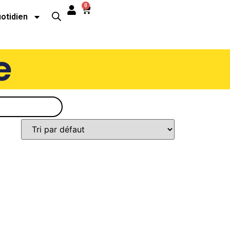
0
uotidien
e