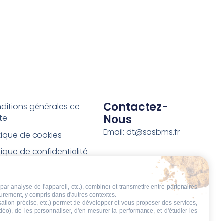
Contactez-
ditions générales de
Nous
te
Email: dt@sasbms.fr
itique de cookies
tique de confidentialité
tions légales
ditions de retour et de
par analyse de l'appareil, etc.), combiner et transmettre entre partenaires
eurement, y compris dans d'autres contextes.
boursement
isation précise, etc.) permet de développer et vous proposer des services,
idéo), de les personnaliser, d'en mesurer la performance, et d'étudier les
t de rétractation