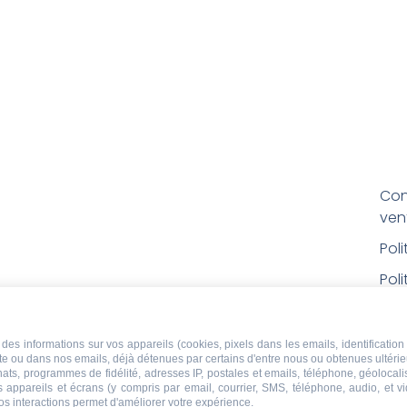
Con
ven
Pol
Poli
Men
Con
des informations sur vos appareils (cookies, pixels dans les emails, identification 
ite ou dans nos emails, déjà détenues par certains d'entre nous ou obtenues ultéri
rem
chats, programmes de fidélité, adresses IP, postales et emails, téléphone, géolocal
s appareils et écrans (y compris par email, courrier, SMS, téléphone, audio, et v
Droi
os interactions permet d'améliorer votre expérience.