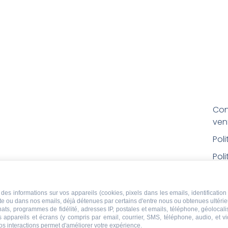
Con
ven
Pol
Poli
Men
Con
des informations sur vos appareils (cookies, pixels dans les emails, identification 
ite ou dans nos emails, déjà détenues par certains d'entre nous ou obtenues ultéri
rem
chats, programmes de fidélité, adresses IP, postales et emails, téléphone, géolocal
s appareils et écrans (y compris par email, courrier, SMS, téléphone, audio, et v
Droi
os interactions permet d'améliorer votre expérience.