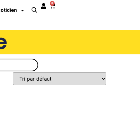
0
uotidien
e