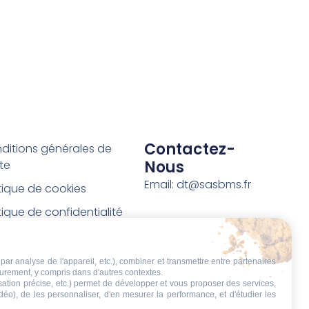
Contactez-
ditions générales de
Nous
te
Email: dt@sasbms.fr
itique de cookies
tique de confidentialité
tions légales
ditions de retour et de
par analyse de l'appareil, etc.), combiner et transmettre entre partenaires
eurement, y compris dans d'autres contextes.
boursement
isation précise, etc.) permet de développer et vous proposer des services,
idéo), de les personnaliser, d'en mesurer la performance, et d'étudier les
t de rétractation