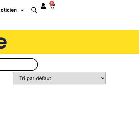
0
uotidien
e