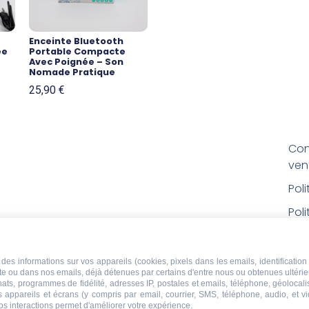
Enceinte Bluetooth
ée
Portable Compacte
Avec Poignée – Son
Nomade Pratique
25,90
€
Con
ven
Pol
Poli
Men
Con
des informations sur vos appareils (cookies, pixels dans les emails, identification 
ite ou dans nos emails, déjà détenues par certains d'entre nous ou obtenues ultéri
rem
chats, programmes de fidélité, adresses IP, postales et emails, téléphone, géolocal
s appareils et écrans (y compris par email, courrier, SMS, téléphone, audio, et v
Droi
os interactions permet d'améliorer votre expérience.