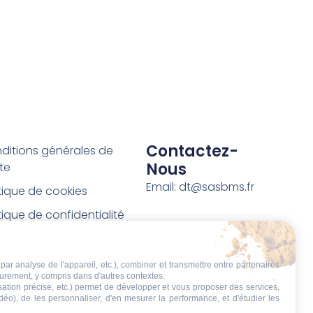
Contactez-
ditions générales de
Nous
te
Email: dt@sasbms.fr
itique de cookies
tique de confidentialité
tions légales
ditions de retour et de
par analyse de l'appareil, etc.), combiner et transmettre entre partenaires
eurement, y compris dans d'autres contextes.
boursement
isation précise, etc.) permet de développer et vous proposer des services,
idéo), de les personnaliser, d'en mesurer la performance, et d'étudier les
t de rétractation