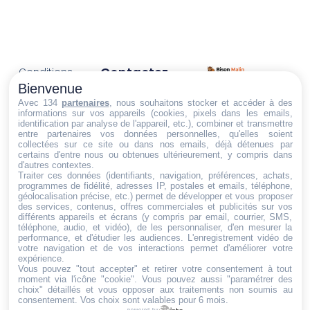
Contactez-
Conditions
Nous
générales
Bienvenue
Trouvez ce qu'il vous faut,
de vente
Email:
Avec 134
partenaires
, nous souhaitons stocker et accéder à des
informations sur vos appareils (cookies, pixels dans les emails,
au bon endroit
dt@sasbms.fr
Politique de
identification par analyse de l'appareil, etc.), combiner et transmettre
entre partenaires vos données personnelles, qu'elles soient
cookies
collectées sur ce site ou dans nos emails, déjà détenues par
Politique de
certains d'entre nous ou obtenues ultérieurement, y compris dans
d'autres contextes.
confidentialité
Traiter ces données (identifiants, navigation, préférences, achats,
programmes de fidélité, adresses IP, postales et emails, téléphone,
Mentions
géolocalisation précise, etc.) permet de développer et vous proposer
légales
des services, contenus, offres commerciales et publicités sur vos
différents appareils et écrans (y compris par email, courrier, SMS,
Conditions de
téléphone, audio, et vidéo), de les personnaliser, d'en mesurer la
performance, et d'étudier les audiences. L'enregistrement vidéo de
retour et de
votre navigation et de vos interactions permet d'améliorer votre
remboursement
expérience.
Vous pouvez "tout accepter" et retirer votre consentement à tout
Droit de
moment via l'icône "cookie"
. Vous pouvez aussi "paramétrer des
rétractation
choix" détaillés et vous opposer aux traitements non soumis au
consentement. Vos choix sont valables pour 6 mois.
powered by