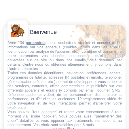
Contactez-
Conditions
Bienvenue
Nous
générales
Trouvez ce qu'il vous faut,
de vente
Email:
Avec 134
partenaires
, nous souhaitons stocker et accéder à des
informations sur vos appareils (cookies, pixels dans les emails,
au bon endroit
dt@sasbms.fr
Politique de
identification par analyse de l'appareil, etc.), combiner et transmettre
entre partenaires vos données personnelles, qu'elles soient
cookies
collectées sur ce site ou dans nos emails, déjà détenues par
Politique de
certains d'entre nous ou obtenues ultérieurement, y compris dans
d'autres contextes.
confidentialité
Traiter ces données (identifiants, navigation, préférences, achats,
programmes de fidélité, adresses IP, postales et emails, téléphone,
Mentions
géolocalisation précise, etc.) permet de développer et vous proposer
légales
des services, contenus, offres commerciales et publicités sur vos
différents appareils et écrans (y compris par email, courrier, SMS,
Conditions de
téléphone, audio, et vidéo), de les personnaliser, d'en mesurer la
performance, et d'étudier les audiences. L'enregistrement vidéo de
retour et de
votre navigation et de vos interactions permet d'améliorer votre
remboursement
expérience.
Vous pouvez "tout accepter" et retirer votre consentement à tout
Droit de
moment via l'icône "cookie"
. Vous pouvez aussi "paramétrer des
rétractation
choix" détaillés et vous opposer aux traitements non soumis au
consentement. Vos choix sont valables pour 6 mois.
powered by