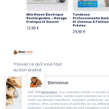
Mini Rasoir Électrique
Tondeuse
Rechargeable – Rasage
Professionnelle Bar
Pratique Et Discret
Et Cheveux À Finition
Précise
12,90
€
29,90
€
Trouvez ce qu'il vous faut,
au bon endroit
Bienvenue
Avec 134
partenaires
, nous souhaitons stocker et accéder à 
vos données personnelles, qu'elles soient collectées sur ce s
Traiter ces données (identifiants, navigation, préférences, a
contenus, offres commerciales et publicités sur vos différent
audiences. L'enregistrement vidéo de votre navigation et de v