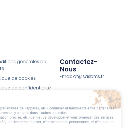
Contactez-
ditions générales de
Nous
te
Email: dt@sasbms.fr
itique de cookies
tique de confidentialité
tions légales
ditions de retour et de
par analyse de l'appareil, etc.), combiner et transmettre entre partenaires
eurement, y compris dans d'autres contextes.
boursement
isation précise, etc.) permet de développer et vous proposer des services,
idéo), de les personnaliser, d'en mesurer la performance, et d'étudier les
t de rétractation