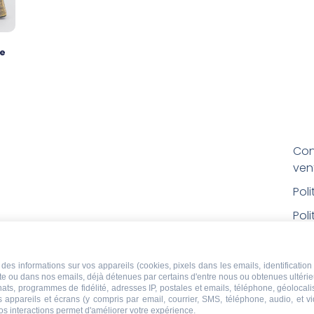
be
Con
ven
Pol
Poli
Men
Con
des informations sur vos appareils (cookies, pixels dans les emails, identification 
ite ou dans nos emails, déjà détenues par certains d'entre nous ou obtenues ultéri
rem
chats, programmes de fidélité, adresses IP, postales et emails, téléphone, géolocal
s appareils et écrans (y compris par email, courrier, SMS, téléphone, audio, et v
Droi
os interactions permet d'améliorer votre expérience.