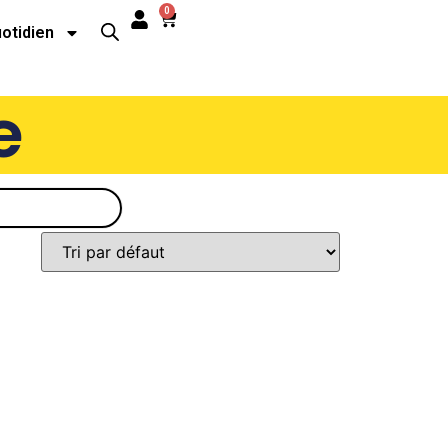
0
uotidien
e