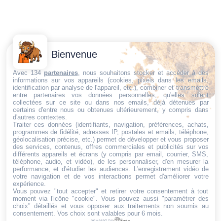
Contactez-
Conditions
Bienvenue
Nous
générales
Trouvez ce qu'il vous faut,
de vente
Email:
Avec 134
partenaires
, nous souhaitons stocker et accéder à des
au bon endroit
informations sur vos appareils (cookies, pixels dans les emails,
dt@sasbms.fr
Politique de
identification par analyse de l'appareil, etc.), combiner et transmettre
entre partenaires vos données personnelles, qu'elles soient
cookies
collectées sur ce site ou dans nos emails, déjà détenues par
Politique de
certains d'entre nous ou obtenues ultérieurement, y compris dans
d'autres contextes.
confidentialité
Traiter ces données (identifiants, navigation, préférences, achats,
programmes de fidélité, adresses IP, postales et emails, téléphone,
Mentions
géolocalisation précise, etc.) permet de développer et vous proposer
légales
des services, contenus, offres commerciales et publicités sur vos
différents appareils et écrans (y compris par email, courrier, SMS,
Conditions de
téléphone, audio, et vidéo), de les personnaliser, d'en mesurer la
performance, et d'étudier les audiences. L'enregistrement vidéo de
retour et de
votre navigation et de vos interactions permet d'améliorer votre
remboursement
expérience.
Vous pouvez "tout accepter" et retirer votre consentement à tout
Droit de
moment via l'icône "cookie"
. Vous pouvez aussi "paramétrer des
rétractation
choix" détaillés et vous opposer aux traitements non soumis au
consentement. Vos choix sont valables pour 6 mois.
powered by