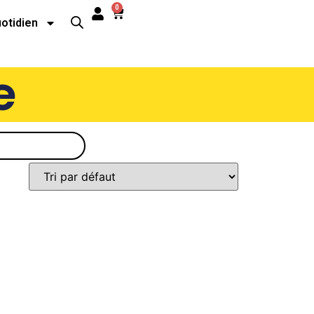
0
uotidien
e