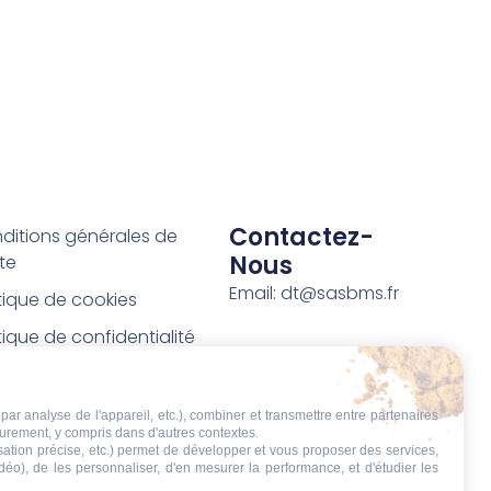
Contactez-
ditions générales de
Nous
te
Email: dt@sasbms.fr
itique de cookies
tique de confidentialité
tions légales
ditions de retour et de
par analyse de l'appareil, etc.), combiner et transmettre entre partenaires
eurement, y compris dans d'autres contextes.
boursement
isation précise, etc.) permet de développer et vous proposer des services,
idéo), de les personnaliser, d'en mesurer la performance, et d'étudier les
t de rétractation