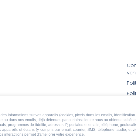
Con
ven
Pol
Poli
Men
Con
des informations sur vos appareils (cookies, pixels dans les emails, identification 
ite ou dans nos emails, déjà détenues par certains d'entre nous ou obtenues ultéri
rem
chats, programmes de fidélité, adresses IP, postales et emails, téléphone, géolocal
s appareils et écrans (y compris par email, courrier, SMS, téléphone, audio, et v
Droi
os interactions permet d'améliorer votre expérience.